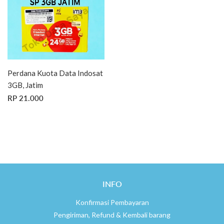
Perdana Kuota Data Indosat
3GB, Jatim
HARGA
RP
RP 21.000
REGULER
21.000
INFO
Konfirmasi Pembayaran
Pengiriman, Refund & Kembali barang