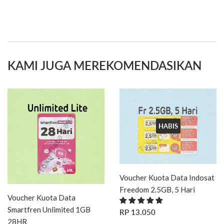
KAMI JUGA MEREKOMENDASIKAN
HABIS
Voucher Kuota Data Indosat
Freedom 2.5GB, 5 Hari
Voucher Kuota Data
HARGA
RP
Smartfren Unlimited 1GB
RP 13.050
REGULER
13.050
28HR