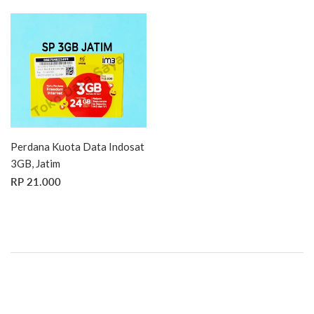
Perdana Kuota Data Indosat
3GB, Jatim
HARGA
RP
RP 21.000
REGULER
21.000