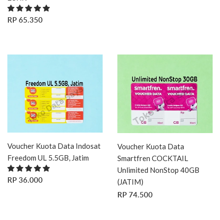
HARGA
RP
RP 65.350
REGULER
65.350
Voucher Kuota Data Indosat
Voucher Kuota Data
Freedom UL 5.5GB, Jatim
Smartfren COCKTAIL
Unlimited NonStop 40GB
HARGA
RP
RP 36.000
(JATIM)
REGULER
36.000
HARGA
RP
RP 74.500
REGULER
74.500